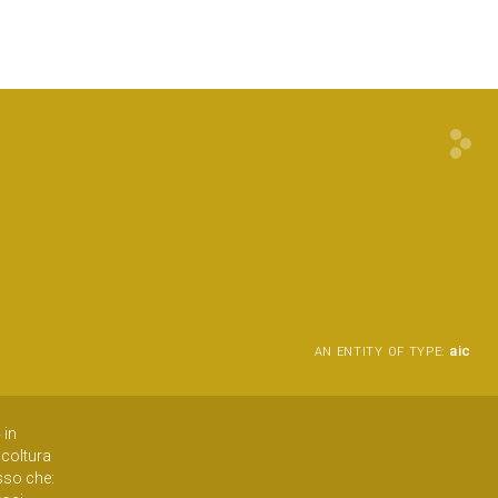
aic
AN ENTITY OF TYPE:
cacciabili, dal momento che «dopo il cinghiale e il capriolo, è la specie che causa più danni all'agricoltura toscana», e numerose amministrazioni provinciali a scrivere allo stesso Ministro delle politiche agric