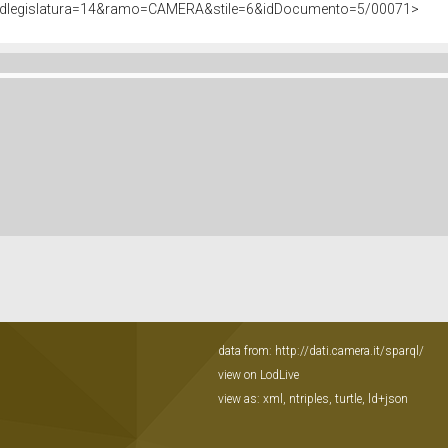
s&idlegislatura=14&ramo=CAMERA&stile=6&idDocumento=5/00071>
data from:
http://dati.camera.it/sparql/
view on LodLive
view as:
xml
,
ntriples
,
turtle
,
ld+json