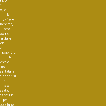
nando
re
o; le
uppa le
 1974 e le
viamente,
vrebbero
, come
cenda vi
cchi
zzato
, poiché la
olumenti in
mente a
etto
sentata, è
iziarie e si
 sua
 questo
ssata;
esiste un
a per i
 opportuno