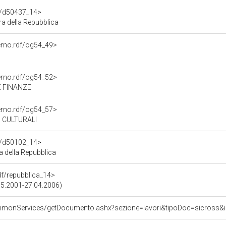
df/d50437_14>
a della Repubblica
erno.rdf/og54_49>
erno.rdf/og54_52>
E FINANZE
erno.rdf/og54_57>
' CULTURALI
df/d50102_14>
 della Repubblica
rdf/repubblica_14>
.05.2001-27.04.2006)
commonServices/getDocumento.ashx?sezione=lavori&tipoDoc=sicros