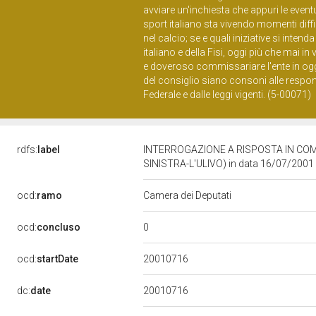
avviare un'inchiesta che appuri le event
sport italiano sta vivendo momenti diffi
nel calcio; se e quali iniziative si intenda
italiano e della Fisi, oggi più che mai i
e doveroso commissariare l'ente in oggetto 
del consiglio siano consoni alle respons
Federale e dalle leggi vigenti. (5-00071)
rdfs:
label
INTERROGAZIONE A RISPOSTA IN COM
SINISTRA-L'ULIVO) in data 16/07/2001
ocd:
ramo
Camera dei Deputati
0
ocd:
concluso
20010716
ocd:
startDate
20010716
dc:
date