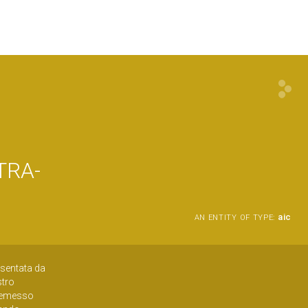
TRA-
aic
AN ENTITY OF TYPE:
sentata da
stro
 premesso