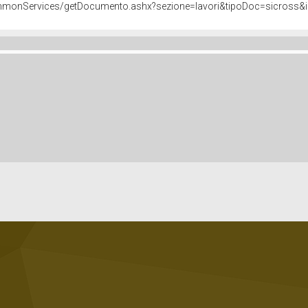
commonServices/getDocumento.ashx?sezione=lavori&tipoDoc=sicros