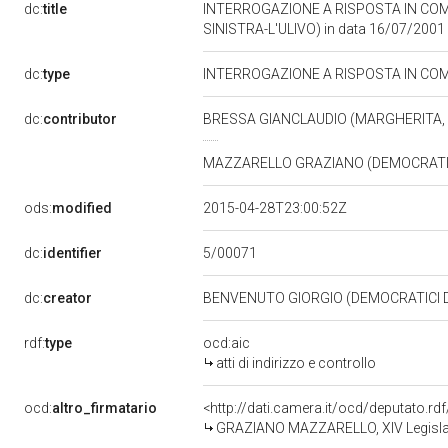
dc:
title
INTERROGAZIONE A RISPOSTA IN COM
SINISTRA-L'ULIVO) in data 16/07/2001
dc:
type
INTERROGAZIONE A RISPOSTA IN CO
dc:
contributor
BRESSA GIANCLAUDIO (MARGHERITA, 
MAZZARELLO GRAZIANO (DEMOCRATICI
ods:
modified
2015-04-28T23:00:52Z
5/00071
dc:
identifier
dc:
creator
BENVENUTO GIORGIO (DEMOCRATICI DI
rdf:
type
ocd:aic
atti di indirizzo e controllo
ocd:
altro_firmatario
<http://dati.camera.it/ocd/deputato.r
GRAZIANO MAZZARELLO, XIV Legislat