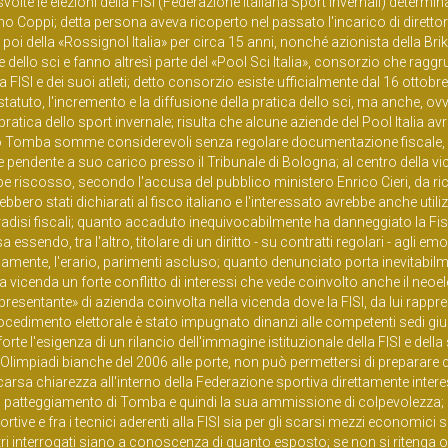
olte le elezioni della FISI (Federazione Italiana Sport Invernali) determi
no Coppi; detta persona aveva ricoperto nel passato l'incarico di diretto
oi della «Rossignol Italia» per circa 15 anni, nonché azionista della Brik
ello sci e fanno altresì parte del «Pool Sci Italia», consorzio che raggr
a FISI e dei suoi atleti; detto consorzio esiste ufficialmente dal 16 ottobre
statuto, l'incremento e la diffusione della pratica dello sci, ma anche, ov
a pratica dello sport invernale; risulta che alcune aziende del Pool Italia a
lberto Tomba somme considerevoli senza regolare documentazione fiscale
 pendente a suo carico presso il Tribunale di Bologna; al centro della vi
 riscosso, secondo l'accusa del pubblico ministero Enrico Cieri, da ri
arebbero stati dichiarati al fisco italiano e l'interessato avrebbe anche utili
radisi fiscali; quanto accaduto inequivocabilmente ha danneggiato la Fisi
sendo, tra l'altro, titolare di un diritto - su contratti regolari - agli em
iamente, l'erario, parimenti ascluso; quanto denunciato porta inevitabil
a vicenda un forte conflitto di interessi che vede coinvolto anche il neoel
presentante» di azienda coinvolta nella vicenda dove la FISI, da lui rappre
procedimento elettorale è stato impugnato dinanzi alle competenti sedi giud
 forte l'esigenza di un rilancio dell'immagine istituzionale della FISI e della
 le Olimpiadi bianche del 2006 alle porte, non può permettersi di preparare
rsa chiarezza all'interno della Federazione sportiva direttamente intere
patteggiamento di Tomba e quindi la sua ammissione di colpevolezza; 
ive e fra i tecnici aderenti alla FISI sia per gli scarsi mezzi economici si
inistri interrogati siano a conoscenza di quanto esposto; se non si ritenga