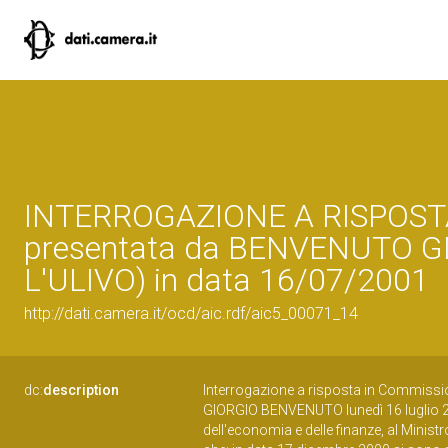
INTERROGAZIONE A RISPOST
presentata da BENVENUTO G
L'ULIVO) in data 16/07/2001
http://dati.camera.it/ocd/aic.rdf/aic5_00071_14
dc:
description
Interrogazione a risposta in Commissi
GIORGIO BENVENUTO lunedì 16 luglio 2
dell'economia e delle finanze, al Ministro 