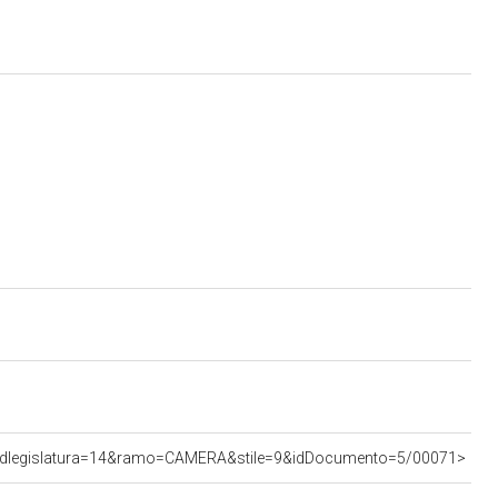
s&idlegislatura=14&ramo=CAMERA&stile=9&idDocumento=5/00071>