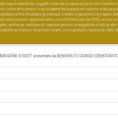
uali responsabilità dei soggetti chiamati in causa proprio nel momento in
cili, come dimostrano i casi eclatanti del doping nel ciclismo e dei passa
 adottare al fine di tutelare gli interessi collettivi e garantire l'immagine de
n virtù del prossimo appuntamento, e cioè le Olimpiadi del 2006; se non si r
anche per verificare si i requisiti giuridici di eleggibilità di tutti gli alt
abilità ed al lavoro da portare avanti, ma soprattutto se previsti dallo S
MISSIONE 5/00071 presentata da BENVENUTO GIORGIO (DEMOCRATICI