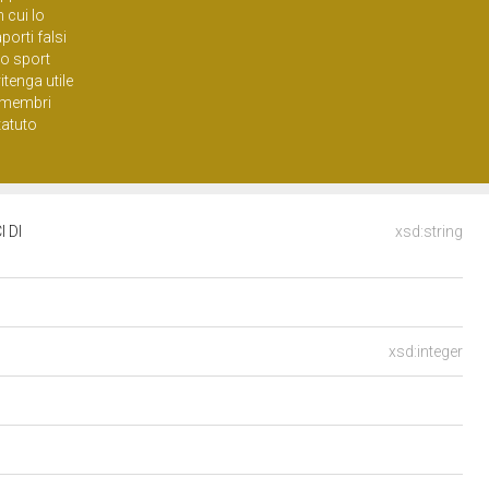
 cui lo
porti falsi
llo sport
itenga utile
ri membri
tatuto
 DI
xsd:string
xsd:integer