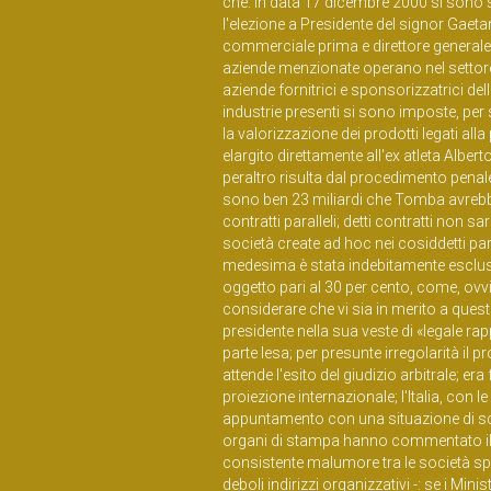
che: in data 17 dicembre 2000 si sono sv
l'elezione a Presidente del signor Gaeta
commerciale prima e direttore generale p
aziende menzionate operano nel settore d
aziende fornitrici e sponsorizzatrici dell
industrie presenti si sono imposte, per 
la valorizzazione dei prodotti legati all
elargito direttamente all'ex atleta A
peraltro risulta dal procedimento penale
sono ben 23 miliardi che Tomba avrebbe
contratti paralleli; detti contratti non s
società create ad hoc nei cosiddetti pa
medesima è stata indebitamente esclusa es
oggetto pari al 30 per cento, come, ovv
considerare che vi sia in merito a quest
presidente nella sua veste di «legale rap
parte lesa; per presunte irregolarità il 
attende l'esito del giudizio arbitrale; era
proiezione internazionale; l'Italia, con
appuntamento con una situazione di sca
organi di stampa hanno commentato il 
consistente malumore tra le società sport
deboli indirizzi organizzativi -: se i M