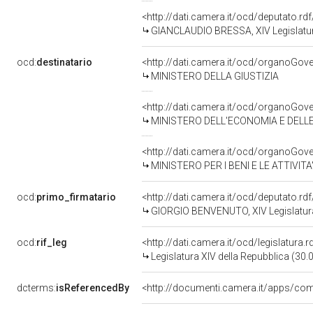
<http://dati.camera.it/ocd/deputato.r
GIANCLAUDIO BRESSA, XIV Legislatur
ocd:
destinatario
<http://dati.camera.it/ocd/organoGov
MINISTERO DELLA GIUSTIZIA
<http://dati.camera.it/ocd/organoGov
MINISTERO DELL'ECONOMIA E DELL
<http://dati.camera.it/ocd/organoGov
MINISTERO PER I BENI E LE ATTIVITA
ocd:
primo_firmatario
<http://dati.camera.it/ocd/deputato.r
GIORGIO BENVENUTO, XIV Legislatura
ocd:
rif_leg
<http://dati.camera.it/ocd/legislatura.
Legislatura XIV della Repubblica (30
dcterms:
isReferencedBy
<http://documenti.camera.it/apps/