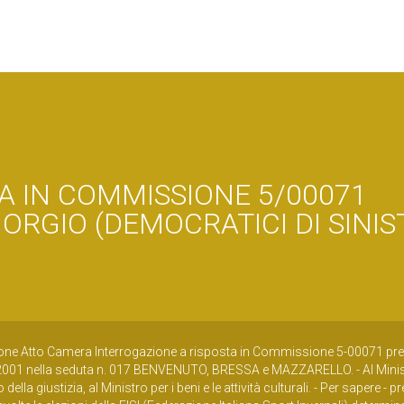
A IN COMMISSIONE 5/00071
IORGIO (DEMOCRATICI DI SINIS
one Atto Camera Interrogazione a risposta in Commissione 5-00071 pre
001 nella seduta n. 017 BENVENUTO, BRESSA e MAZZARELLO. - Al Mini
della giustizia, al Ministro per i beni e le attività culturali. - Per sapere -