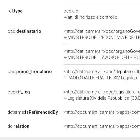
rdf:
type
ocd:aic
atti di indirizzo e controllo
ocd:
destinatario
<http://dati.camera.it/ocd/organoGov
MINISTERO DELL'ECONOMIA E DELL
<http://dati.camera.it/ocd/organoGov
MINISTERO DEL LAVORO E DELLE POL
ocd:
primo_firmatario
<http://dati.camera.it/ocd/deputato.r
PAOLO DALLE FRATTE, XIV Legislatur
ocd:
rif_leg
<http://dati.camera.it/ocd/legislatura.
Legislatura XIV della Repubblica (30
dcterms:
isReferencedBy
dc:
relation