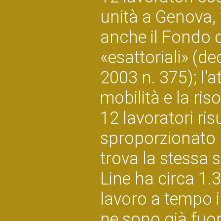
unità a Genova, 
anche il Fondo d
«esattoriali» (d
2003 n. 375); l'a
mobilità e la ris
12 lavoratori ri
sproporzionato ri
trova la stessa 
Line ha circa 1.
lavoro a tempo i
ne sono già fuori