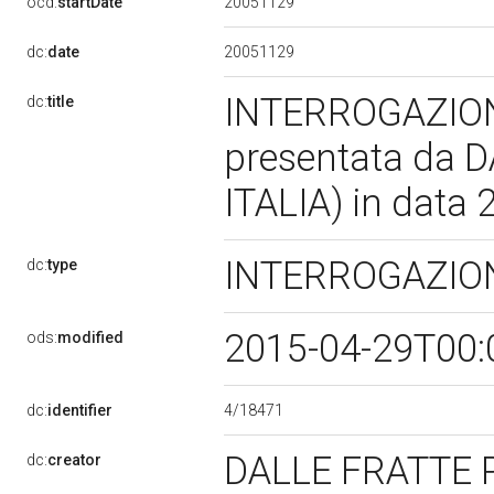
20051129
ocd:
startDate
20051129
dc:
date
INTERROGAZION
dc:
title
presentata da 
ITALIA) in data
INTERROGAZION
dc:
type
2015-04-29T00:
ods:
modified
4/18471
dc:
identifier
DALLE FRATTE 
dc:
creator