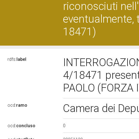
riconosciuti nel
eventualmente, ta
18471)
INTERROGAZION
rdfs:
label
4/18471 presen
PAOLO (FORZA I
Camera dei Dep
ocd:
ramo
0
ocd:
concluso