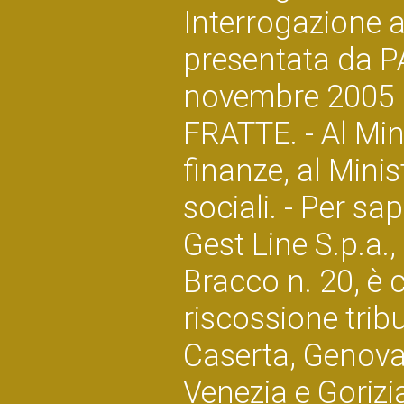
Interrogazione a
presentata da 
novembre 2005 n
FRATTE. - Al Min
finanze, al Minis
sociali. - Per sa
Gest Line S.p.a.
Bracco n. 20, è 
riscossione tribu
Caserta, Genova
Venezia e Gorizi