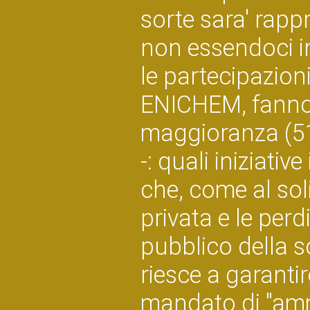
sorte sara' rap
non essendoci in
le partecipazioni
ENICHEM, fanno p
maggioranza (51
-: quali iniziati
che, come al sol
privata e le perd
pubblico della so
riesce a garantir
mandato di "amm