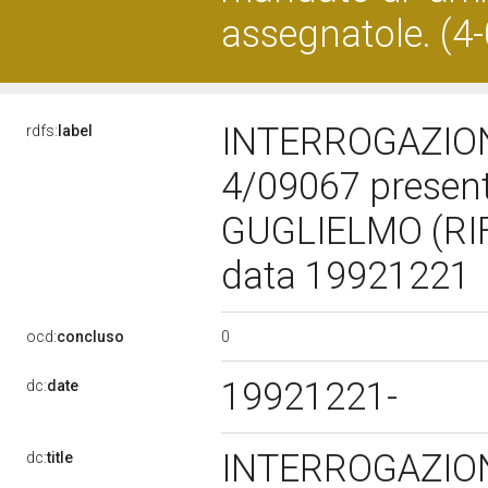
assegnatole. (4
INTERROGAZION
rdfs:
label
4/09067 presen
GUGLIELMO (RI
data 19921221
0
ocd:
concluso
19921221-
dc:
date
INTERROGAZION
dc:
title