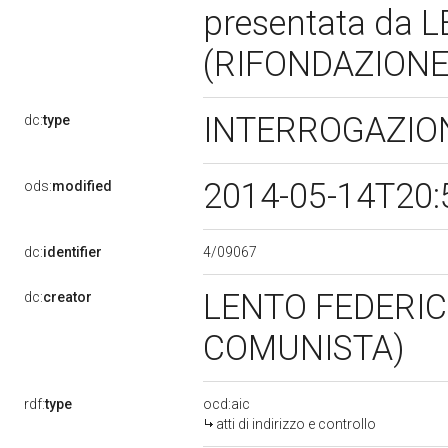
presentata da
(RIFONDAZIONE
INTERROGAZION
dc:
type
2014-05-14T20:
ods:
modified
4/09067
dc:
identifier
LENTO FEDERIC
dc:
creator
COMUNISTA)
rdf:
type
ocd:aic
atti di indirizzo e controllo