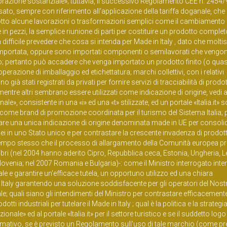
orazione sostanziale»; tuttavia, il successivo Regolamento CEE n. 2454/
ato, sempre con riferimento all'applicazione della tariffa doganale, ch
rodotto alcune lavorazioni o trasformazioni semplici come il cambiamento
ne in pezzi, la semplice riunione di parti per costituire un prodotto complet
 difficile prevedere che cosa si intenda per Made in Italy , dato che molti
 importata, oppure sono importati componenti o semilavorati che vengo
ito; pertanto può accadere che venga importato un prodotto finito (o quas
erazione di imballaggio ed etichettatura; marchi collettivi, con i relativi
ià stati registrati da privati per fornire servizi di tracciabilità di prodott
 mentre altri sembrano essere utilizzati come indicazione di origine, ved
le», consistente in una «i» ed una «t» stilizzate, ed un portale «Italia.it» 
, come brand di promozione coordinata per il turismo del Sistema Italia
rzare una unica indicazione di origine denominata made in UE per consolid
ei in uno Stato unico e per contrastare la crescente invadenza di prodott
tempo stesso che il processo di allargamento della Comunità europea p
 (nel 2004 hanno aderito Cipro, Repubblica ceca, Estonia, Ungheria, Le
Slovenia; nel 2007 Romania e Bulgaria)-: come il Ministro interrogato int
ale e garantire un'efficace tutela, un opportuno utilizzo ed una chiara
n Italy garantendo una soluzione soddisfacente per gli operatori del Nos
nale; quali siano gli intendimenti del Ministro per contrastare efficacemente
tti industriali per tutelare il Made in Italy ; qual è la politica e la strategia
ale» ed al portale «Italia.it» per il settore turistico e se il suddetto logo
mativo, se è previsto un Regolamento sull'uso di tale marchio (come pr