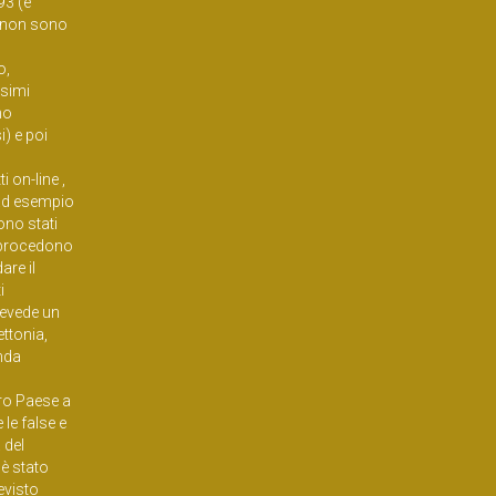
93 (e
e non sono
o,
ssimi
no
i) e poi
i on-line ,
i ad esempio
sono stati
; procedono
are il
i
revede un
ttonia,
enda
tro Paese a
 le false e
 del
 è stato
evisto