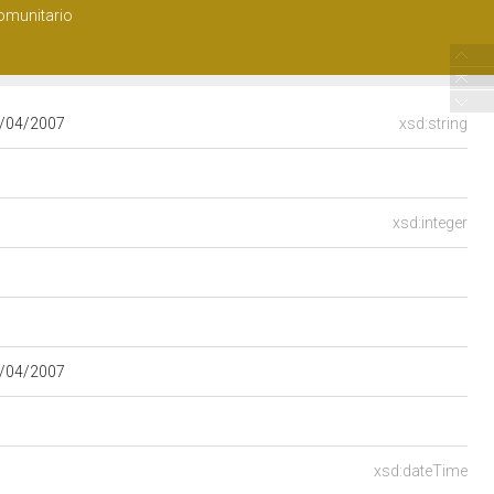
 comunitario
4/04/2007
xsd:string
xsd:integer
4/04/2007
xsd:dateTime