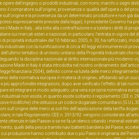
e opere dell'ingegno o prodotti industriali, con nomi, marchi o segni disti
ganno il compratore sull'origine, provenienza o qualità dell'opera o del prod
 sull'origine e la provenienza da un determinato produttore e non già da
ipotesi espressamente previste dalla legge); il precedente Governo ha p
 Made in Italy , alla lotta alla contraffazione e a tutelare i diritti di prop
taliane sui mercati esteri e nazionali; in particolare, l'entrata in vigore del 
i di proprietà industriale» del 10 febbraio 2005, n. 30, ha rafforzato, mod
età industriale con la riunificazione di circa 40 leggi ed innumerevoli pro
o dell'ultimo tentativo di un testo unitario della Proprietà Industriale che ri
deguando la disciplina nazionale al diritto internazionale più moderno vi
icazione Made in Italy è stata introdotta nel nostro ordinamento dall'artico
legge finanziaria 2004), definito come «a tutela delle merci integralmente
 sensi della normativa europea in materia di origine», affidando ad un su
iù approfondite integrazioni, dopo aver verificato l'effetto di tali norm
pare ed integrare in modo adeguato; una vera e propria normativa euro
tti industriali non esiste, in quanto esiste soltanto il regolamento CEE n. 
ssive modifiche) che istituisce un codice doganale comunitario (G.U.L.3
ni sull'origine delle merci ai soli fini dell'applicazione della tariffa doga
ticolare, in tale Regolamento CEE n. 2913/92: vengono considerate all'arti
nte ottenute in tale Paese» e se ne fa un elenco citando i minerali estratti
amento, quelli della pesca tramite navi battenti bandiera del Paese, ecceter
a cui produzione hanno contribuito due o più Paesi è originaria del Paese 