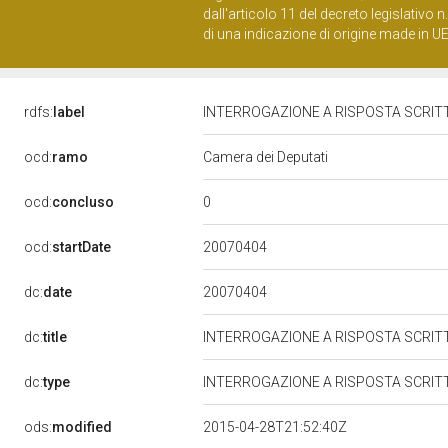
dall'articolo 11 del decreto legislativo 
di una indicazione di origine made in U
rdfs:
label
INTERROGAZIONE A RISPOSTA SCRITTA 
ocd:
ramo
Camera dei Deputati
0
ocd:
concluso
20070404
ocd:
startDate
20070404
dc:
date
dc:
title
INTERROGAZIONE A RISPOSTA SCRITTA 
dc:
type
INTERROGAZIONE A RISPOSTA SCRIT
ods:
modified
2015-04-28T21:52:40Z