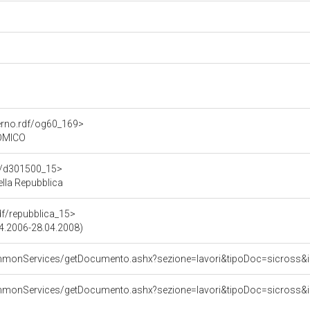
erno.rdf/og60_169>
OMICO
df/d301500_15>
lla Repubblica
rdf/repubblica_15>
04.2006-28.04.2008)
commonServices/getDocumento.ashx?sezione=lavori&tipoDoc=sicros
commonServices/getDocumento.ashx?sezione=lavori&tipoDoc=sicros