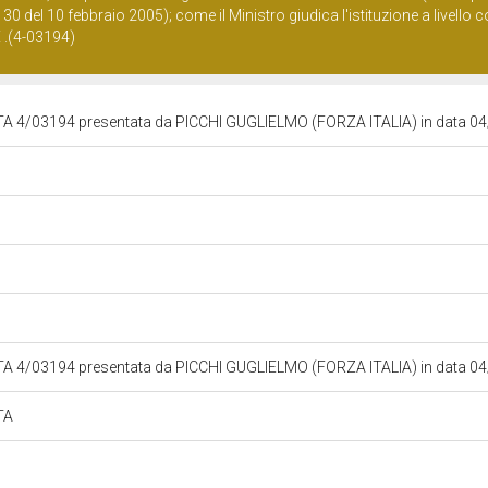
n. 30 del 10 febbraio 2005); come il Ministro giudica l'istituzione a livello
E .(4-03194)
4/03194 presentata da PICCHI GUGLIELMO (FORZA ITALIA) in data 0
4/03194 presentata da PICCHI GUGLIELMO (FORZA ITALIA) in data 0
TA