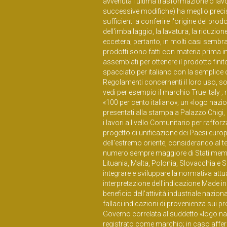
avvenuta l'ultima trasformazione o lav
successive modifiche) ha meglio precis
sufficienti a conferire l'origine del p
dell'imballaggio, la lavatura, la riduzio
eccetera; pertanto, in molti casi sembra
prodotti sono fatti con materia prima
assemblati per ottenere il prodotto fin
spacciato per italiano con la semplice op
Regolamenti concernenti il loro uso, sono g
vedi per esempio il marchio True Italy ;
«100 per cento italiano»; un «logo naziona
presentati alla stampa a Palazzo Chigi
i lavori a livello Comunitario per raffo
progetto di unificazione dei Paesi europ
dell'estremo oriente, considerando al 
numero sempre maggiore di Stati membri
Lituania, Malta, Polonia, Slovacchia e 
integrare e sviluppare la normativa attu
interpretazione dell'indicazione Made i
beneficio dell'attività industriale nazio
fallaci indicazioni di provenienza sui prodo
Governo correlata al suddetto «logo nazion
registrato come marchio; in caso affer