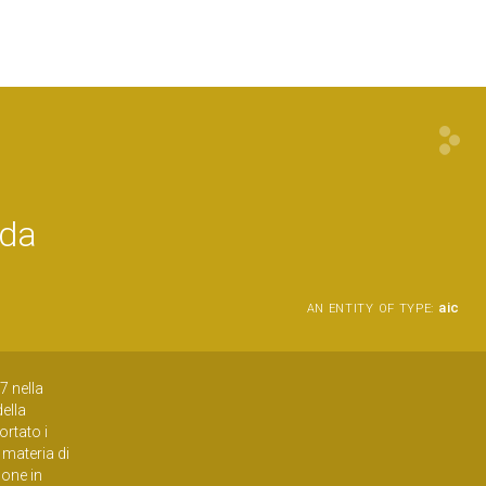
 da
aic
AN ENTITY OF TYPE:
7 nella
della
ortato i
n materia di
pone in