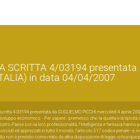
 SCRITTA 4/03194 presentata
ALIA) in data 04/04/2007
scritta 4-03194 presentata da GUGLIELMO PICCHI mercoledì 4 aprile 200
sviluppo economico. - Per sapere - premesso che: la qualità e la tipicità 
Nostro Paese con la loro professionalità, l'intelligenza e fantasia hanno p
onosciuti ed apprezzati in tutto il mondo; l'articolo 517 codice penale - e, i
fatto non è previsto come reato da altra disposizione di legge, «chiunque 