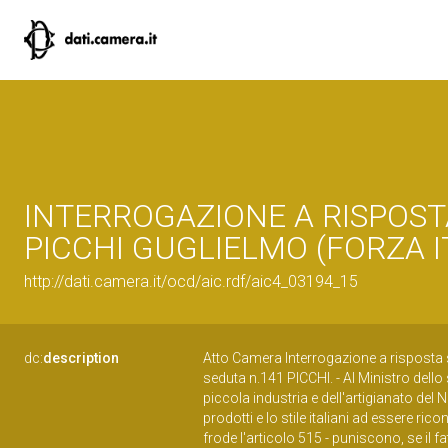
INTERROGAZIONE A RISPOSTA
PICCHI GUGLIELMO (FORZA IT
http://dati.camera.it/ocd/aic.rdf/aic4_03194_15
dc:
description
Atto Camera Interrogazione a risposta 
seduta n.141 PICCHI. - Al Ministro dello 
piccola industria e dell'artigianato del 
prodotti e lo stile italiani ad essere ric
frode l'articolo 515 - puniscono, se il 