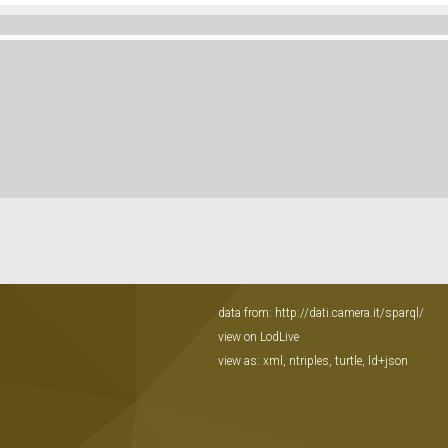
data from:
http://dati.camera.it/sparql/
view on LodLive
view as:
xml
,
ntriples
,
turtle
,
ld+json