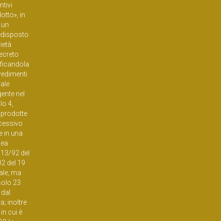
ntivi
otto», in
 un
redisposto
rietà
decreto
ificandola
vvedimenti
sale
gente nel
lo 4,
 prodotte
ccessivo
e in una
pea
2913/92 del
02 del 19
nale, ma
colo 23
 dal
a; inoltre
in cui è