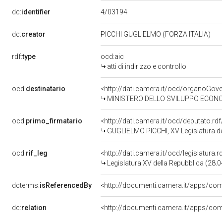
4/03194
dc:
identifier
dc:
creator
PICCHI GUGLIELMO (FORZA ITALIA)
rdf:
type
ocd:aic
atti di indirizzo e controllo
ocd:
destinatario
<http://dati.camera.it/ocd/organoGov
MINISTERO DELLO SVILUPPO ECON
ocd:
primo_firmatario
<http://dati.camera.it/ocd/deputato.r
GUGLIELMO PICCHI, XV Legislatura de
ocd:
rif_leg
<http://dati.camera.it/ocd/legislatura.
Legislatura XV della Repubblica (28.
dcterms:
isReferencedBy
<http://documenti.camera.it/apps/
dc:
relation
<http://documenti.camera.it/apps/