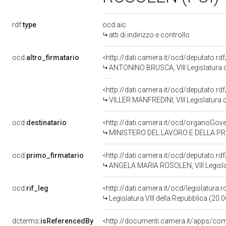
rdf:
type
ocd:aic
atti di indirizzo e controllo
ocd:
altro_firmatario
<http://dati.camera.it/ocd/deputato.r
ANTONINO BRUSCA, VIII Legislatura d
<http://dati.camera.it/ocd/deputato.r
VILLER MANFREDINI, VIII Legislatura 
ocd:
destinatario
<http://dati.camera.it/ocd/organoGov
MINISTERO DEL LAVORO E DELLA P
ocd:
primo_firmatario
<http://dati.camera.it/ocd/deputato.r
ANGELA MARIA ROSOLEN, VIII Legisla
ocd:
rif_leg
<http://dati.camera.it/ocd/legislatura.
Legislatura VIII della Repubblica (20
dcterms:
isReferencedBy