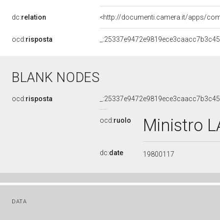
dc:
relation
ocd:
risposta
_:25337e9472e9819ece3caacc7b3c4
BLANK NODES
ocd:
risposta
_:25337e9472e9819ece3caacc7b3c4
Ministro
ocd:
ruolo
dc:
date
19800117
DATA