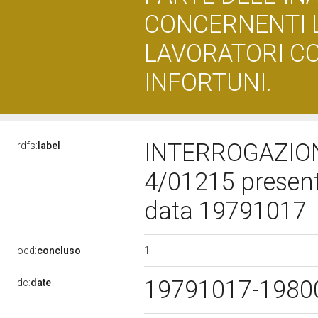
CONCERNENTI L
LAVORATORI CO
INFORTUNI.
INTERROGAZION
rdfs:
label
4/01215 presen
data 19791017
1
ocd:
concluso
19791017-198
dc:
date