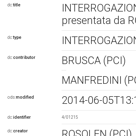
INTERROGAZION
dc:
title
presentata da 
INTERROGAZION
dc:
type
BRUSCA (PCI)
dc:
contributor
MANFREDINI (P
2014-06-05T13:
ods:
modified
4/01215
dc:
identifier
ROSOLEN (PCI)
dc:
creator