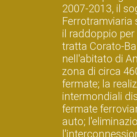
2007-2013, il so
Ferrotramviaria 
il raddoppio per 
tratta Corato-Bar
nell'abitato di A
zona di circa 460
fermate; la real
intermondiali dis
fermate ferrovia
auto; l'eliminazi
l'interconnession