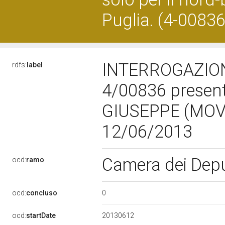
Puglia. (4-00836
INTERROGAZION
rdfs:
label
4/00836 presen
GIUSEPPE (MOVI
12/06/2013
Camera dei Dep
ocd:
ramo
0
ocd:
concluso
20130612
ocd:
startDate