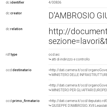
4/00836
dc:
identifier
D'AMBROSIO GI
dc:
creator
http://documen
dc:
relation
sezione=lavori
rdf:
type
ocd:aic
atti di indirizzo e controllo
ocd:
destinatario
<http://dati.camera.it/ocd/organoGov
MINISTERO DELLE INFRASTRUTTURE
<http://dati.camera.it/ocd/organoGov
MINISTERO PER GLI AFFARI EUROPEI
ocd:
primo_firmatario
<http://dati.camera.it/ocd/deputato.r
GIUSEPPE D'AMBROSIO, XVII Legislatu