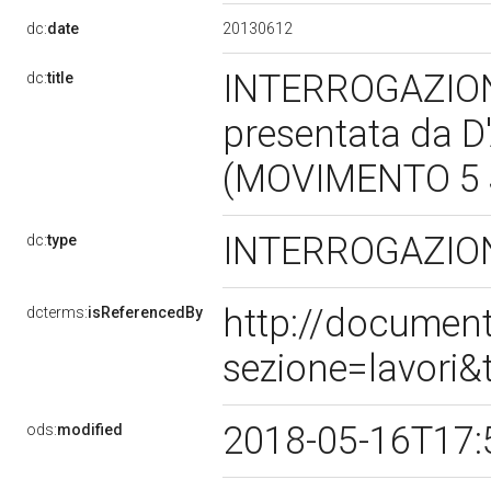
20130612
dc:
date
INTERROGAZION
dc:
title
presentata da 
(MOVIMENTO 5 S
INTERROGAZION
dc:
type
http://documen
dcterms:
isReferencedBy
sezione=lavori
2018-05-16T17:
ods:
modified