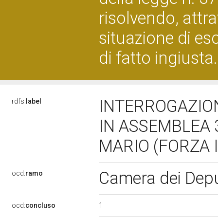
risolvendo, attr
situazione di es
di fatto ingiust
INTERROGAZION
rdfs:
label
IN ASSEMBLEA 3
MARIO (FORZA I
Camera dei Dep
ocd:
ramo
1
ocd:
concluso