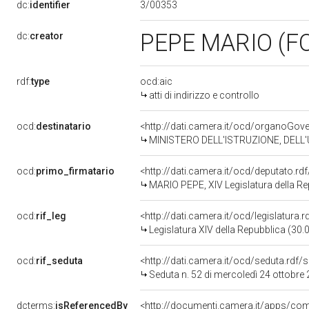
3/00353
dc:
identifier
PEPE MARIO (F
dc:
creator
rdf:
type
ocd:aic
atti di indirizzo e controllo
ocd:
destinatario
<http://dati.camera.it/ocd/organoGov
MINISTERO DELL'ISTRUZIONE, DELL'
ocd:
primo_firmatario
<http://dati.camera.it/ocd/deputato.r
MARIO PEPE, XIV Legislatura della R
ocd:
rif_leg
<http://dati.camera.it/ocd/legislatura.
Legislatura XIV della Repubblica (30
ocd:
rif_seduta
<http://dati.camera.it/ocd/seduta.rdf
Seduta n. 52 di mercoledì 24 ottobre
dcterms:
isReferencedBy