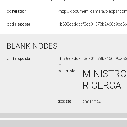
dc:
relation
ocd:
risposta
_:b808caddedf3ca01578b2466d9ba8
BLANK NODES
ocd:
risposta
_:b808caddedf3ca01578b2466d9ba8
MINISTRO 
ocd:
ruolo
RICERCA
dc:
date
20011024