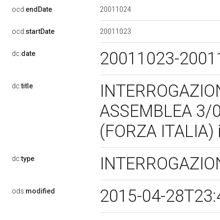
20011024
ocd:
endDate
20011023
ocd:
startDate
20011023-200
dc:
date
INTERROGAZION
dc:
title
ASSEMBLEA 3/0
(FORZA ITALIA)
INTERROGAZIO
dc:
type
2015-04-28T23:
ods:
modified