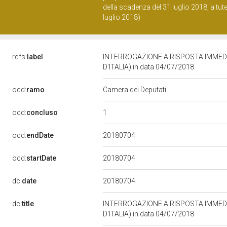
della scadenza del 31 luglio 2018, a tutel
luglio 2018)
rdfs:
label
INTERROGAZIONE A RISPOSTA IMMEDIA
D'ITALIA) in data 04/07/2018
ocd:
ramo
Camera dei Deputati
1
ocd:
concluso
20180704
ocd:
endDate
20180704
ocd:
startDate
20180704
dc:
date
dc:
title
INTERROGAZIONE A RISPOSTA IMMEDIA
D'ITALIA) in data 04/07/2018