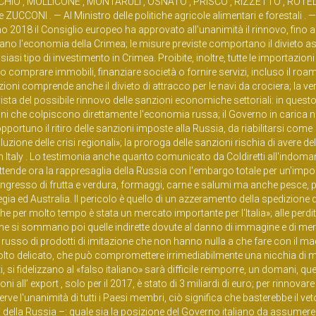
HIO , MOLLICONE , MONTARULI , OSNATO , PRISCO , RIZZETTO , ROTELL
CCONI . — Al Ministro delle politiche agricole alimentari e forestali . —
o 2018 il Consiglio europeo ha approvato all'unanimità il rinnovo, fino a
ano l'economia della Crimea; le misure previste comportano il divieto a
asi tipo di investimento in Crimea. Proibite, inoltre, tutte le importazioni
o comprare immobili, finanziare società o fornire servizi, incluso il roam
zioni comprende anche il divieto di attracco per le navi da crociera; la ver
vista del possibile rinnovo delle sanzioni economiche settoriali: in quest
ioni che colpiscono direttamente l'economia russa; il Governo in carica n
portuno il ritiro delle sanzioni imposte alla Russia, da riabilitarsi come
oluzione delle crisi regionali»; la proroga delle sanzioni rischia di avere de
n Italy . Lo testimonia anche quanto comunicato da Coldiretti all'indoman
ttende ora la rappresaglia della Russia con l'embargo totale per un'impor
all'ingresso di frutta e verdura, formaggi, carne e salumi ma anche pesce, 
a ed Australia. Il pericolo è quello di un azzeramento della spedizione d
he per molto tempo è stata un mercato importante per l'Italia»; alle perdit
ane si sommano poi quelle indirette dovute al danno di immagine e di me
usso di prodotti di imitazione che non hanno nulla a che fare con il made
molto delicato, che può compromettere irrimediabilmente una nicchia di 
, si fidelizzano al «falso italiano» sarà difficile reimporre, un domani, que
oni all’ export , solo per il 2017, è stato di 3 miliardi di euro; per rinnovare 
ve l'unanimità di tutti i Paesi membri, ciò significa che basterebbe il veto 
ti della Russia –: quale sia la posizione del Governo italiano da assumere 