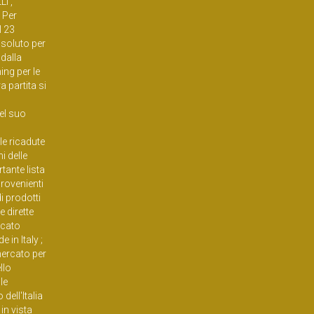
I ,
 Per
l 23
ssoluto per
 dalla
ing per le
a partita si
o
el suo
lle ricadute
i delle
tante lista
provenienti
i prodotti
e dirette
rcato
 in Italy ;
mercato per
llo
le
dell'Italia
in vista