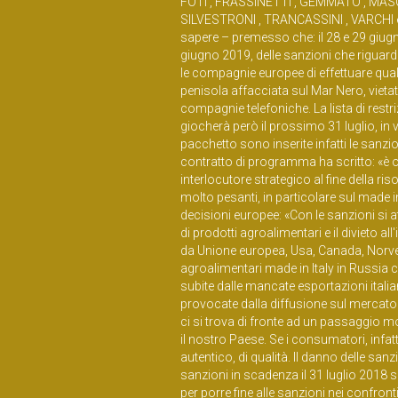
FOTI , FRASSINETTI , GEMMATO , MASC
SILVESTRONI , TRANCASSINI , VARCHI e ZU
sapere – premesso che: il 28 e 29 giugn
giugno 2019, delle sanzioni che riguard
le compagnie europee di effettuare qualsi
penisola affacciata sul Mar Nero, vietat
compagnie telefoniche. La lista di restri
giocherà però il prossimo 31 luglio, in 
pacchetto sono inserite infatti le sanz
contratto di programma ha scritto: «è op
interlocutore strategico al fine della ris
molto pesanti, in particolare sul made i
decisioni europee: «Con le sanzioni si a
di prodotti agroalimentari e il divieto 
da Unione europea, Usa, Canada, Norvegi
agroalimentari made in Italy in Russia c
subite dalle mancate esportazioni itali
provocate dalla diffusione sul mercato r
ci si trova di fronte ad un passaggio 
il nostro Paese. Se i consumatori, infatti
autentico, di qualità. Il danno delle sanzi
sanzioni in scadenza il 31 luglio 2018 ser
per porre fine alle sanzioni nei confron