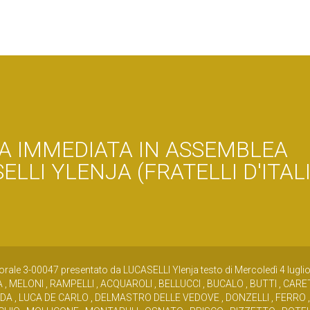
A IMMEDIATA IN ASSEMBLEA
ELLI YLENJA (FRATELLI D'ITALI
orale 3-00047 presentato da LUCASELLI Ylenja testo di Mercoledì 4 lugli
 , MELONI , RAMPELLI , ACQUAROLI , BELLUCCI , BUCALO , BUTTI , CARE
IDDA , LUCA DE CARLO , DELMASTRO DELLE VEDOVE , DONZELLI , FERRO ,