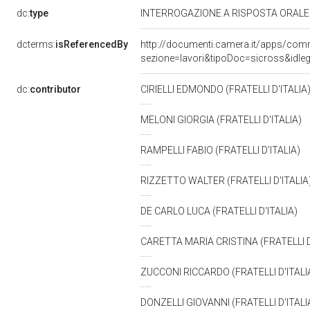
dc:
type
INTERROGAZIONE A RISPOSTA ORAL
dcterms:
isReferencedBy
http://documenti.camera.it/apps/co
sezione=lavori&tipoDoc=sicross&id
dc:
contributor
CIRIELLI EDMONDO (FRATELLI D'ITALIA
MELONI GIORGIA (FRATELLI D'ITALIA)
RAMPELLI FABIO (FRATELLI D'ITALIA)
RIZZETTO WALTER (FRATELLI D'ITALIA
DE CARLO LUCA (FRATELLI D'ITALIA)
CARETTA MARIA CRISTINA (FRATELLI D
ZUCCONI RICCARDO (FRATELLI D'ITALI
DONZELLI GIOVANNI (FRATELLI D'ITALI