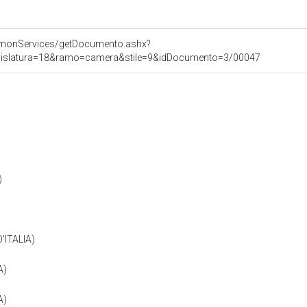
E
mmonServices/getDocumento.ashx?
legislatura=18&ramo=camera&stile=9&idDocumento=3/00047
)
)
'ITALIA)
A)
A)