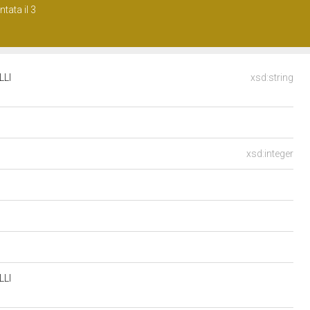
tata il 3
LLI
xsd:string
xsd:integer
LLI