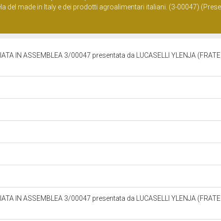
a del made in Italy e dei prodotti agroalimentari italiani. (3-00047) (Presen
TA IN ASSEMBLEA 3/00047 presentata da LUCASELLI YLENJA (FRATE
TA IN ASSEMBLEA 3/00047 presentata da LUCASELLI YLENJA (FRATE