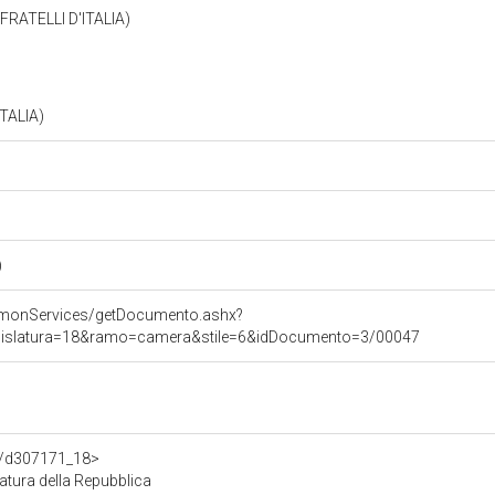
RATELLI D'ITALIA)
TALIA)
)
mmonServices/getDocumento.ashx?
legislatura=18&ramo=camera&stile=6&idDocumento=3/00047
df/d307171_18>
tura della Repubblica