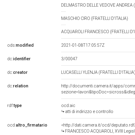
DELMASTRO DELLE VEDOVE ANDREA (F
MASCHIO CIRO (FRATELLI D'ITALIA)
ACQUAROLI FRANCESCO (FRATELLI D'I
ods:
modified
2021-01-08T17:05:57Z
3/00047
dc:
identifier
dc:
creator
LUCASELLI YLENJA (FRATELLI D'ITALIA
dc:
relation
http://documenti.camera.it/apps/co
sezione=lavori&tipoDoc=sicross&id
rdf:
type
ocd:aic
atti di indirizzo e controllo
ocd:
altro_firmatario
<http://dati.camera.it/ocd/deputato.r
FRANCESCO ACQUAROLI, XVIII Legisla