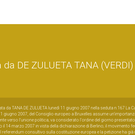
 da DE ZULUETA TANA (VERDI) 
ta da TANA DE ZULUETA lunedì 11 giugno 2007 nella seduta n.167 La C
 21 giugno 2007, del Consiglio europeo a Bruxelles assume un'importanz
uente verso l'unione politica; va considerato l'ordine del giorno presentat
il 14 marzo 2007 in vista della dichiarazione di Berlino; il movimento fe
 referendum consultivo sulla costituzione europea e la petizione ha già