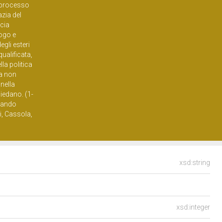
l processo
azia del
acia
logo e
egli esteri
ualificata,
la politica
 a non
nella
hiedano. (1-
rlando
i, Cassola,
xsd:string
xsd:integer