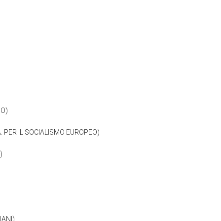
NO)
. PER IL SOCIALISMO EUROPEO)
I)
IANI)