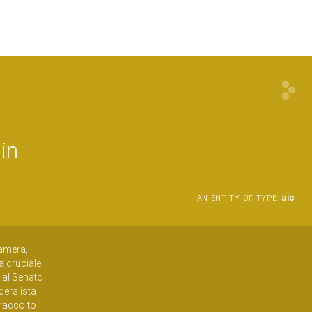
in
aic
AN ENTITY OF TYPE:
amera,
a cruciale
o al Senato
deralista
 raccolto