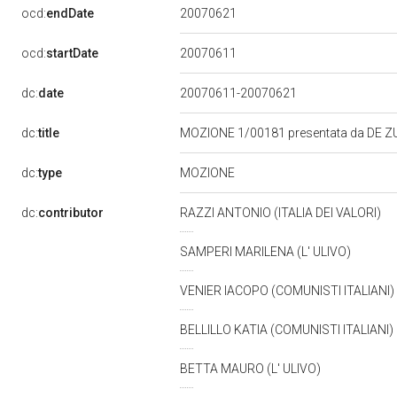
20070621
ocd:
endDate
20070611
ocd:
startDate
dc:
date
20070611-20070621
dc:
title
MOZIONE 1/00181 presentata da DE Z
MOZIONE
dc:
type
dc:
contributor
RAZZI ANTONIO (ITALIA DEI VALORI)
SAMPERI MARILENA (L' ULIVO)
VENIER IACOPO (COMUNISTI ITALIANI)
BELLILLO KATIA (COMUNISTI ITALIANI)
BETTA MAURO (L' ULIVO)