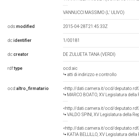
VANNUCCI MASSIMO (L' ULIVO)
ods:
modified
2015-04-28T21:45:33Z
1/00181
dc:
identifier
dc:
creator
DE ZULUETA TANA (VERDI)
rdf:
type
ocd:aic
atti di indirizzo e controllo
ocd:
altro_firmatario
<http://dati.camera.it/ocd/deputato.r
MARCO BOATO, XV Legislatura della 
<http://dati.camera.it/ocd/deputato.r
VALDO SPINI, XV Legislatura della Re
<http://dati.camera.it/ocd/deputato.r
KATIA BELLILLO, XV Legislatura della