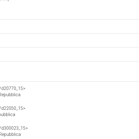
df/d20770_15>
Repubblica
df/d22050_15>
pubblica
df/d300023_15>
 Repubblica