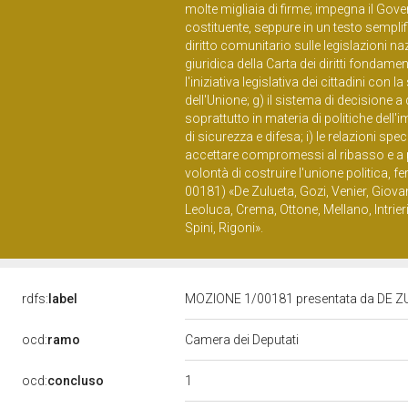
molte migliaia di firme; impegna il Gov
costituente, seppure in un testo semplifi
diritto comunitario sulle legislazioni na
giuridica della Carta dei diritti fondamen
l'iniziativa legislativa dei cittadini con l
dell'Unione; g) il sistema di decisione
soprattutto in materia di politiche dell'
di sicurezza e difesa; i) le relazioni spe
accettare compromessi al ribasso e a p
volontà di costruire l'unione politica, 
00181) «De Zulueta, Gozi, Venier, Giovane
Leoluca, Crema, Ottone, Mellano, Intrier
Spini, Rigoni».
rdfs:
label
MOZIONE 1/00181 presentata da DE Z
ocd:
ramo
Camera dei Deputati
1
ocd:
concluso