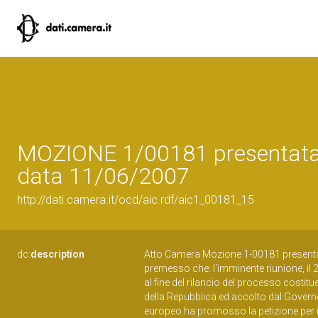
MOZIONE 1/00181 presentata
data 11/06/2007
http://dati.camera.it/ocd/aic.rdf/aic1_00181_15
dc:
description
Atto Camera Mozione 1-00181 presenta
premesso che: l'imminente riunione, il
al fine del rilancio del processo costit
della Repubblica ed accolto dal Governo 
europeo ha promosso la petizione per il