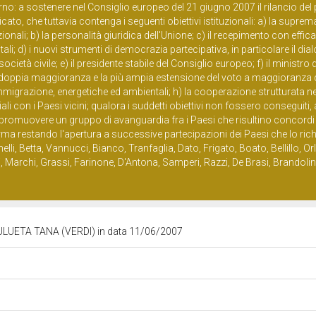
erno: a sostenere nel Consiglio europeo del 21 giugno 2007 il rilancio de
cato, che tuttavia contenga i seguenti obiettivi istituzionali: a) la suprem
zionali; b) la personalità giuridica dell'Unione; c) il recepimento con effic
tali; d) i nuovi strumenti di democrazia partecipativa, in particolare il dia
a società civile; e) il presidente stabile del Consiglio europeo; f) il ministro d
 a doppia maggioranza e la più ampia estensione del voto a maggioranza q
immigrazione, energetiche ed ambientali; h) la cooperazione strutturata nel
ciali con i Paesi vicini; qualora i suddetti obiettivi non fossero conseguiti,
romuovere un gruppo di avanguardia fra i Paesi che risultino concordi 
ferma restando l'apertura a successive partecipazioni dei Paesi che lo ric
lli, Betta, Vannucci, Bianco, Tranfaglia, Dato, Frigato, Boato, Bellillo, O
i, Marchi, Grassi, Farinone, D'Antona, Samperi, Razzi, De Brasi, Brandolin
ULUETA TANA (VERDI) in data 11/06/2007