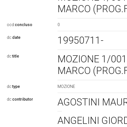
MARCO (PROG.F
0
ocd:
concluso
19950711-
dc:
date
MOZIONE 1/0015
dc:
title
MARCO (PROG.F
MOZIONE
dc:
type
AGOSTINI MAUR
dc:
contributor
ANGELINI GIOR