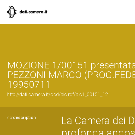
MOZIONE 1/00151 presentat
PEZZONI MARCO (PROG.FEDER
19950711
http://dati.camera.it/ocd/aic.rdf/aic1_00151_12
La Camera dei D
dc:
description
profonda angosc