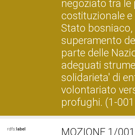
negoziato tra le
costituzionale e 
Stato bosniaco,
superamento del
parte delle Nazi
adeguati strument
solidarieta' di e
volontariato ver
profughi. (1-00
MOZIONE 1/0015
rdfs:
label