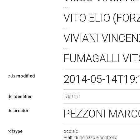
VITO ELIO (FOR
VIVIANI VINCE
FUMAGALLI VIT
2014-05-14T19:
ods:
modified
1/00151
dc:
identifier
PEZZONI MARCO
dc:
creator
rdf:
type
ocd:aic
atti di indirizzo e controllo