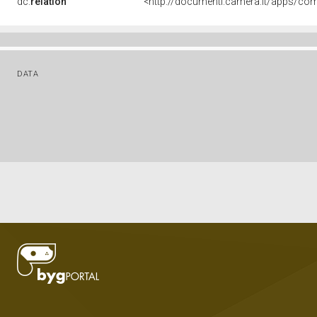
dc:
relation
DATA