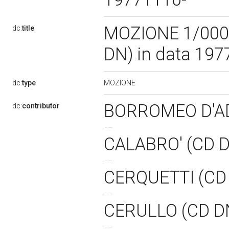
MOZIONE 1/0004
dc:
title
DN) in data 19
MOZIONE
dc:
type
BORROMEO D'A
dc:
contributor
CALABRO' (CD 
CERQUETTI (CD
CERULLO (CD D