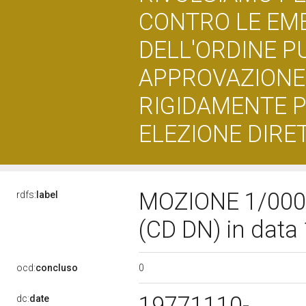
CONTRO LE EM
DELL'ORDINE P
APPROVAZIONE 
RIGIDAMENTE 
ELEZIONE DIRE
MOZIONE 1/0004
rdfs:
label
(CD DN) in dat
0
ocd:
concluso
19771110-
dc:
date