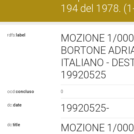
194 del 1978. (
MOZIONE 1/0001
rdfs:
label
BORTONE ADRI
ITALIANO - DES
19920525
0
ocd:
concluso
19920525-
dc:
date
MOZIONE 1/000
dc:
title