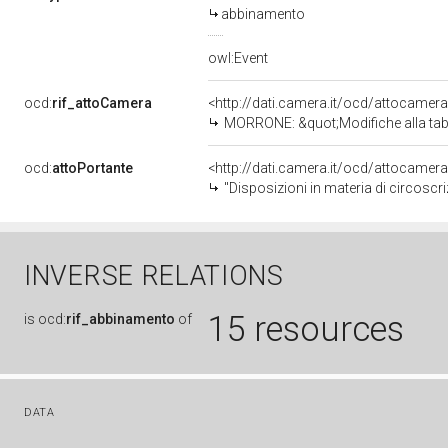
abbinamento
owl:Event
ocd:
rif_attoCamera
<http://dati.camera.it/ocd/attocamer
MORRONE: &quot;Modifiche alla tabella A allegata all&rsquo;ordinamento giudiziario, di cui 
ocd:
attoPortante
<http://dati.camera.it/ocd/attocamer
"Disposizioni in materia di circoscri
INVERSE RELATIONS
15 resources
is
ocd:
rif_abbinamento
of
DATA