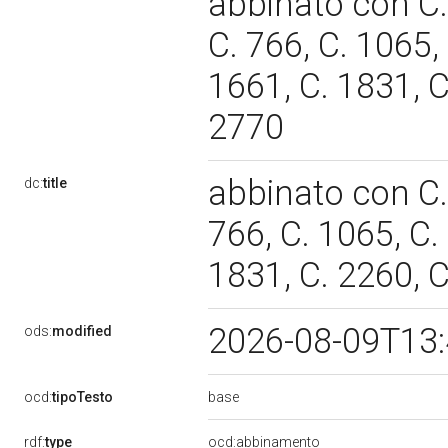
abbinato con C. 
C. 766, C. 1065,
1661, C. 1831, C
2770
abbinato con C. 
dc:
title
766, C. 1065, C.
1831, C. 2260, C
2026-08-09T13
ods:
modified
base
ocd:
tipoTesto
rdf:
type
ocd:abbinamento