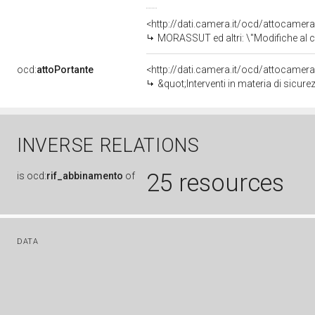
<http://dati.camera.it/ocd/attocamer
MORASSUT ed altri: \"Modifiche al codice della strada, di cui al decreto legislativo 30 aprile 1992, n. 285, 
ocd:
attoPortante
<http://dati.camera.it/ocd/attocamer
&quot;Interventi in materia di sicurezza stradale e delega per la
INVERSE RELATIONS
25 resources
is
ocd:
rif_abbinamento
of
DATA