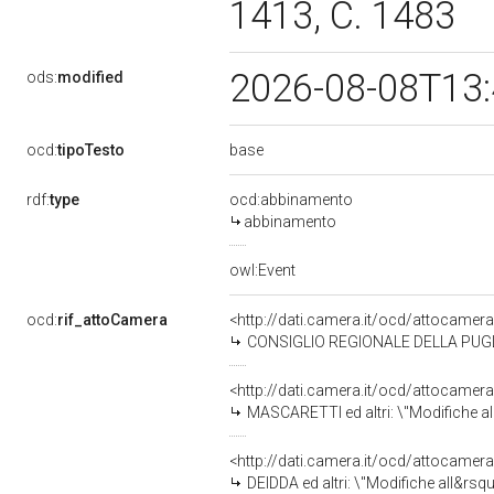
1413, C. 1483
2026-08-08T13
ods:
modified
base
ocd:
tipoTesto
rdf:
type
ocd:abbinamento
abbinamento
owl:Event
ocd:
rif_attoCamera
<http://dati.camera.it/ocd/attocamer
CONSIGLIO REGIONALE DELLA PUGLIA: &quot;Modifiche all&rsquo;articolo 1 della legge 27 dicembre 201
<http://dati.camera.it/ocd/attocamer
MASCARETTI ed altri: \"Modifiche al codice della strada, di cui al decreto legislativo 30 april
<http://dati.camera.it/ocd/attocamer
DEIDDA ed altri: \"Modifiche all&rsquo;articolo 198-&lt;em&gt;bis&lt;/em&gt; del 