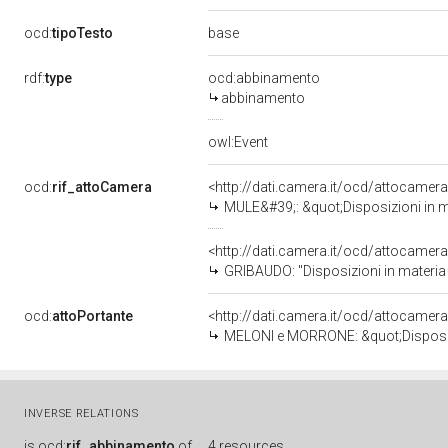
base
ocd:
tipoTesto
rdf:
type
ocd:abbinamento
abbinamento
owl:Event
ocd:
rif_attoCamera
<http://dati.camera.it/ocd/attocamer
MULE&#39;: &quot;Disposizioni in materia di e
<http://dati.camera.it/ocd/attocamer
GRIBAUDO: "Disposizioni in materia 
ocd:
attoPortante
<http://dati.camera.it/ocd/attocamer
MELONI e MORRONE: &quot;Disposizioni in materia
INVERSE RELATIONS
is
ocd:
rif_abbinamento
of
4 resources