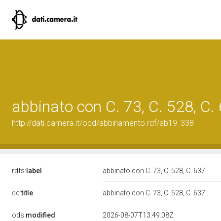
abbinato con C. 73, C. 528, C.
http://dati.camera.it/ocd/abbinamento.rdf/ab19_338
rdfs:
label
abbinato con C. 73, C. 528, C. 637
dc:
title
abbinato con C. 73, C. 528, C. 637
ods:
modified
2026-08-07T13:49:08Z