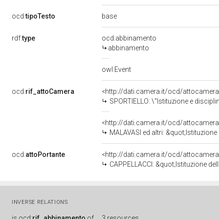
base
ocd:
tipoTesto
rdf:
type
ocd:abbinamento
abbinamento
owl:Event
ocd:
rif_attoCamera
<http://dati.camera.it/ocd/attocamer
SPORTIELLO: \"Istituzione e disciplina della f
<http://dati.camera.it/ocd/attocamer
MALAVASI ed altri: &quot;Istituzione e disciplina delle f
ocd:
attoPortante
<http://dati.camera.it/ocd/attocamer
CAPPELLACCI: &quot;Istituzione della figura 
INVERSE RELATIONS
is
ocd:
rif_abbinamento
of
3 resources