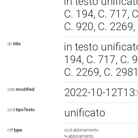
in testo unificat
C. 194, C. 717, C
C. 920, C. 2269,
in testo unificat
dc:
title
194, C. 717, C. 9
C. 2269, C. 298
2022-10-12T13
ods:
modified
unificato
ocd:
tipoTesto
rdf:
type
ocd:abbinamento
abbinamento