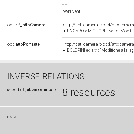
owl:Event
ocd:
rif_attoCamera
<http://dati.camera.it/ocd/attocamer
UNGARO e MIGLIORE: &quot;Modifiche alla legge 5 febbr
ocd:
attoPortante
<http://dati.camera.it/ocd/attocamer
BOLDRINI ed altri: "Modifiche alla le
INVERSE RELATIONS
8 resources
is
ocd:
rif_abbinamento
of
DATA