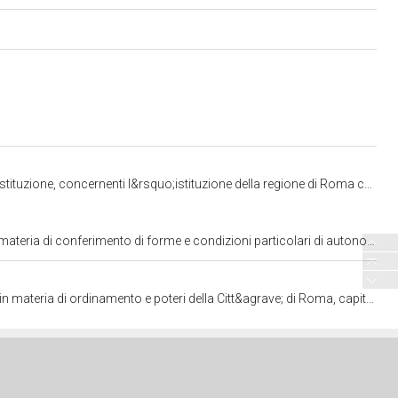
regione di Roma capitale della Repubblica\" (2938) ^^http://www.w3.org/2001/XMLSchema#string
a alla citt&agrave; di Roma, capitale della Repubblica\" (2961) ^^http://www.w3.org/2001/XMLSchema#string
grave; di Roma, capitale della Repubblica\" (1854) ^^http://www.w3.org/2001/XMLSchema#string