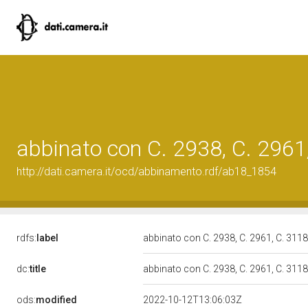
abbinato con C. 2938, C. 2961
http://dati.camera.it/ocd/abbinamento.rdf/ab18_1854
rdfs:
label
abbinato con C. 2938, C. 2961, C. 311
dc:
title
abbinato con C. 2938, C. 2961, C. 311
ods:
modified
2022-10-12T13:06:03Z