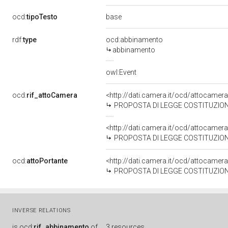
base
ocd:
tipoTesto
rdf:
type
ocd:abbinamento
abbinamento
owl:Event
ocd:
rif_attoCamera
<http://dati.camera.it/ocd/attocamer
PROPOSTA DI LEGGE COSTITUZIONALE MORASSUT ed altri
<http://dati.camera.it/ocd/attocamer
PROPOSTA DI LEGGE COSTITUZIONALE CECCANTI: \"Modifica all
ocd:
attoPortante
<http://dati.camera.it/ocd/attocamer
PROPOSTA DI LEGGE COSTITUZIONALE BARELLI ed altri:
INVERSE RELATIONS
is
ocd:
rif_abbinamento
of
3 resources