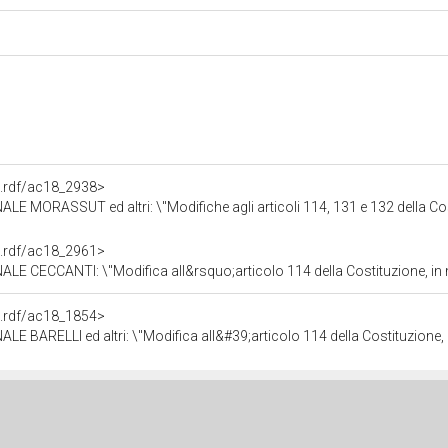
a.rdf/ac18_2938>
: \"Modifiche agli articoli 114, 131 e 132 della Costituzione, concernenti l&rsquo;istituzione della 
a.rdf/ac18_2961>
&rsquo;articolo 114 della Costituzione, in materia di conferimento di forme e condizioni particolari di autonomi
a.rdf/ac18_1854>
 \"Modifica all&#39;articolo 114 della Costituzione, in materia di ordinamento e poteri della Citt&a