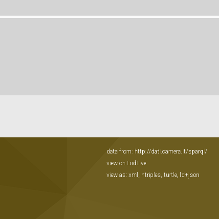
data from:
http://dati.camera.it/sparql/
view on LodLive
view as:
xml
,
ntriples
,
turtle
,
ld+json