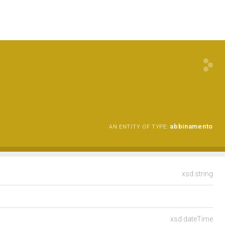
abbinamento
AN ENTITY OF TYPE:
xsd:string
xsd:dateTime