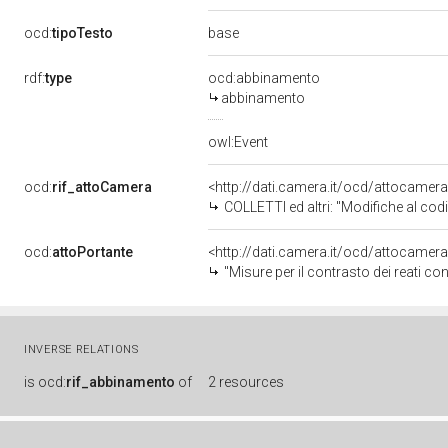
base
ocd:
tipoTesto
rdf:
type
ocd:abbinamento
abbinamento
owl:Event
ocd:
rif_attoCamera
<http://dati.camera.it/ocd/attocamer
COLLETTI ed altri: "Modifiche al codi
ocd:
attoPortante
<http://dati.camera.it/ocd/attocamer
"Misure per il contrasto dei reati contro l
INVERSE RELATIONS
is
ocd:
rif_abbinamento
of
2 resources