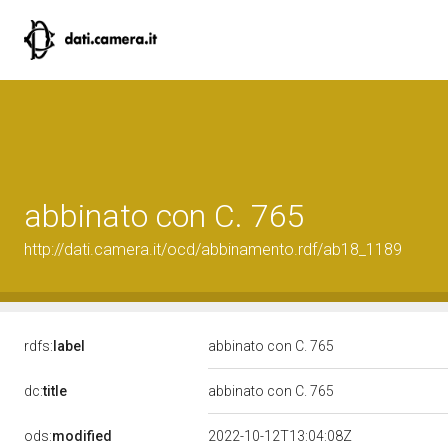
abbinato con C. 765
http://dati.camera.it/ocd/abbinamento.rdf/ab18_1189
rdfs:
label
abbinato con C. 765
dc:
title
abbinato con C. 765
ods:
modified
2022-10-12T13:04:08Z