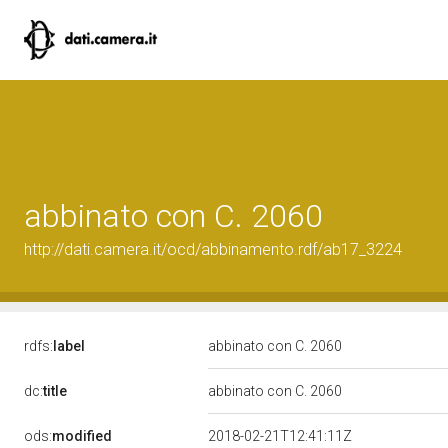
abbinato con C. 2060
http://dati.camera.it/ocd/abbinamento.rdf/ab17_3224
rdfs:
label
abbinato con C. 2060
dc:
title
abbinato con C. 2060
ods:
modified
2018-02-21T12:41:11Z