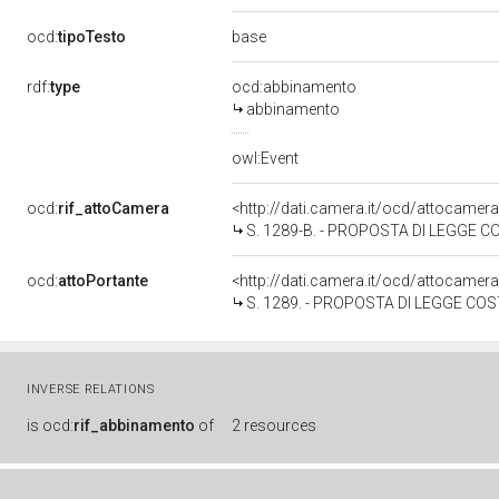
base
ocd:
tipoTesto
rdf:
type
ocd:abbinamento
abbinamento
owl:Event
ocd:
rif_attoCamera
<http://dati.camera.it/ocd/attocamer
S. 1289-B. - PROPOSTA DI LEGGE COSTITUZIONALE D'INIZIATIVA DEL CONSIGLIO REGIONALE DEL FRIULI VENEZIA GIULIA: "Modifiche allo Statuto speciale dell
ocd:
attoPortante
<http://dati.camera.it/ocd/attocamer
S. 1289. - PROPOSTA DI LEGGE COSTITUZIONALE D'INIZIATIVA DEL CONSIGLIO REGIONALE DEL FRIULI VENEZIA GIULIA: "Modifiche allo S
INVERSE RELATIONS
is
ocd:
rif_abbinamento
of
2 resources