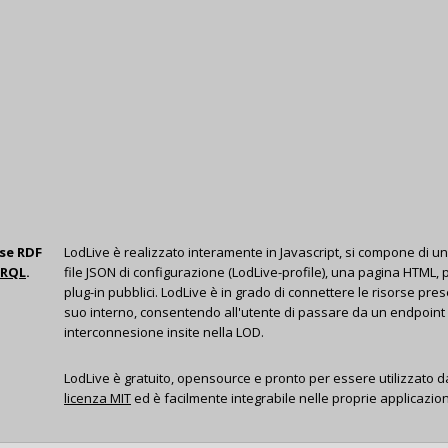
rse RDF
LodLive è realizzato interamente in Javascript, si compone di un
ARQL
.
file JSON di configurazione (LodLive-profile), una pagina HTML, 
plug-in pubblici. LodLive è in grado di connettere le risorse pres
suo interno, consentendo all'utente di passare da un endpoint al
interconnesione insite nella LOD.
LodLive è gratuito, opensource e pronto per essere utilizzato da
licenza MIT
ed è facilmente integrabile nelle proprie applicazioni