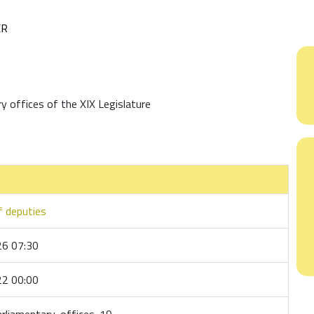
ER
 offices of the XIX Legislature
 deputies
6 07:30
2 00:00
rliamentary-offices-19