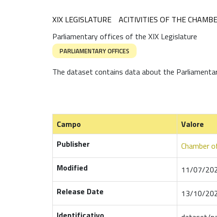
XIX LEGISLATURE
ACITIVITIES OF THE CHAMB
Parliamentary offices of the XIX Legislature
PARLIAMENTARY OFFICES
The dataset contains data about the Parliamentary
Campo
Valore
Publisher
Chamber of
Modified
11/07/202
Release Date
13/10/202
Identificativo
dataset/pa