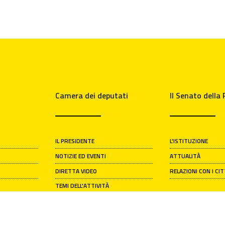
Camera dei deputati
Il Senato della
IL PRESIDENTE
L'ISTITUZIONE
NOTIZIE ED EVENTI
ATTUALITÀ
DIRETTA VIDEO
RELAZIONI CON I CI
TEMI DELL'ATTIVITÀ
PARLAMENTARE
AMERA
ARCHIVIO STORICO
PATRIMONIO ARTISTICO