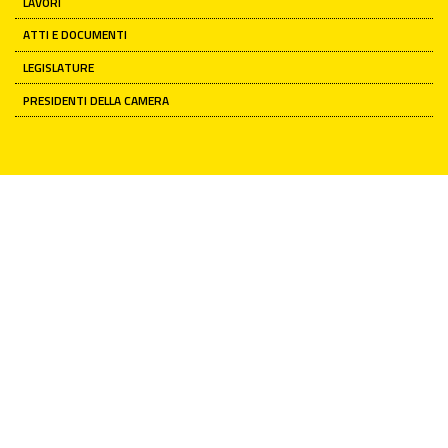
LAVORI
ATTI E DOCUMENTI
LEGISLATURE
PRESIDENTI DELLA CAMERA
Camera dei deputati
IL PRESIDENTE
NOTIZIE ED EVENTI
DIRETTA VIDEO
TEMI DELL'ATTIVITÀ PARLAMENTARE
ARCHIVIO STORICO
PATRIMONIO ARTISTICO